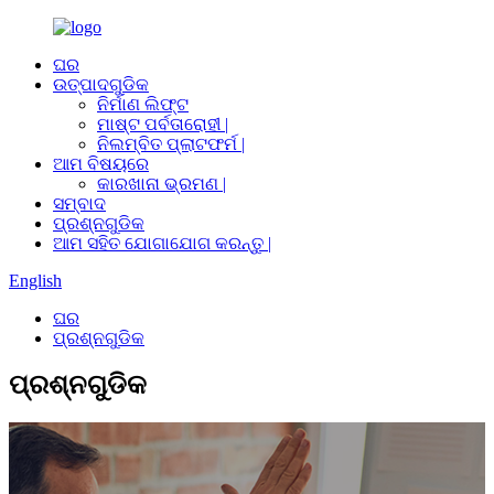
ଘର
ଉତ୍ପାଦଗୁଡିକ
ନିର୍ମାଣ ଲିଫ୍ଟ
ମାଷ୍ଟ ପର୍ବତାରୋହୀ |
ନିଲମ୍ବିତ ପ୍ଲାଟଫର୍ମ |
ଆମ ବିଷୟରେ
କାରଖାନା ଭ୍ରମଣ |
ସମ୍ବାଦ
ପ୍ରଶ୍ନଗୁଡିକ
ଆମ ସହିତ ଯୋଗାଯୋଗ କରନ୍ତୁ |
English
ଘର
ପ୍ରଶ୍ନଗୁଡିକ
ପ୍ରଶ୍ନଗୁଡିକ