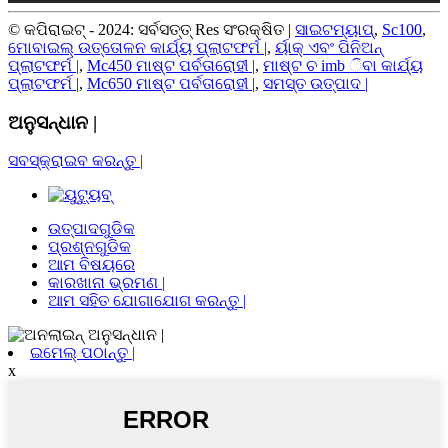
© କପିରାଇଟ୍ - 2024: ସର୍ବସତ୍ତ୍ Res ସଂରକ୍ଷିତ |
ସାଇଟମ୍ୟାପ୍
,
Sc100
,
ମୋବାଇଲ୍ ଉତ୍ତୋଳନ କାର୍ଯ୍ୟ ପ୍ଲାଟଫର୍ମ |
,
ର୍ୟାକ୍ ଏବଂ ପିନିଅନ୍
ପ୍ଲାଟଫର୍ମ |
,
Mc450 ମାଷ୍ଟ ପର୍ବତାରୋହୀ |
,
ମାଷ୍ଟ ଚ imb ିବା କାର୍ଯ୍ୟ
ପ୍ଲାଟଫର୍ମ |
,
Mc650 ମାଷ୍ଟ ପର୍ବତାରୋହୀ |
,
ସମସ୍ତ ଉତ୍ପାଦ |
ଅନୁସନ୍ଧାନ |
ସବସ୍କ୍ରାଇବ କରନ୍ତୁ |
ଉତ୍ପାଦଗୁଡିକ
ପ୍ରଶ୍ନଗୁଡିକ
ଆମ ବିଷୟରେ
କାରଖାନା ଭ୍ରମଣ |
ଆମ ସହିତ ଯୋଗାଯୋଗ କରନ୍ତୁ |
ଇମେଲ୍ ପଠାନ୍ତୁ |
x