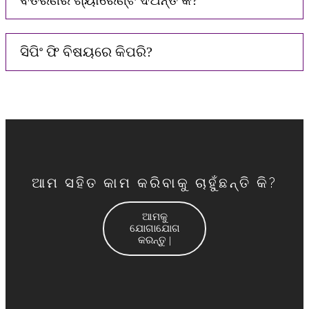
ସିପିଂ ଫି ବିଷୟରେ କିପରି?
ଆମ ସହିତ କାମ କରିବାକୁ ଚାହୁଁଛନ୍ତି କି?
ଆମକୁ
ଯୋଗାଯୋଗ
କରନ୍ତୁ |