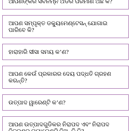
ଆପଣଙ୍କର ସର୍ବନିମ୍ନ ଅର୍ଡର ପରିମାଣ ଅଛି କି?
ଆପଣ ସମ୍ପୃକ୍ତ ଡକ୍ୟୁମେଣ୍ଟେସନ୍ ଯୋଗାଇ
ପାରିବେ କି?
ହାରାହାରି ସୀସା ସମୟ କ’ଣ?
ଆପଣ କେଉଁ ପ୍ରକାରର ଦେୟ ପଦ୍ଧତି ଗ୍ରହଣ
କରନ୍ତି?
ଉତ୍ପାଦ ୱାରେଣ୍ଟି କ’ଣ?
ଆପଣ ଉତ୍ପାଦଗୁଡିକର ନିରାପଦ ଏବଂ ନିରାପଦ
ବିତରଣର ଗ୍ୟାରେଣ୍ଟି ଦିଅନ୍ତି କି?