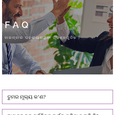
FAQ
ବାରମ୍ବାର ପଚରାଯାଇଥିବା ପ୍ରଶ୍ନଗୁଡିକ |
ତୁମର ମୂଲ୍ୟ କ’ଣ?