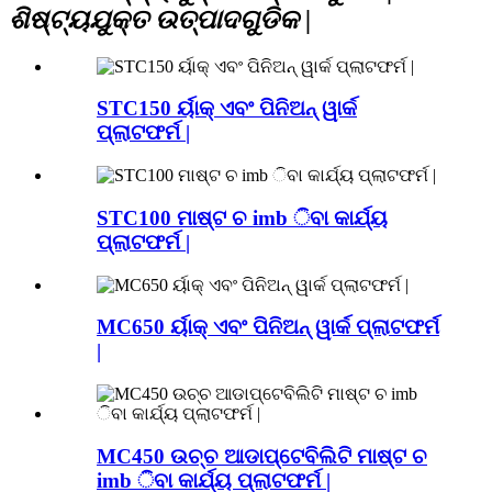
ଶିଷ୍ଟ୍ୟଯୁକ୍ତ ଉତ୍ପାଦଗୁଡିକ |
STC150 ର୍ୟାକ୍ ଏବଂ ପିନିଅନ୍ ୱାର୍କ
ପ୍ଲାଟଫର୍ମ |
STC100 ମାଷ୍ଟ ଚ imb ିବା କାର୍ଯ୍ୟ
ପ୍ଲାଟଫର୍ମ |
MC650 ର୍ୟାକ୍ ଏବଂ ପିନିଅନ୍ ୱାର୍କ ପ୍ଲାଟଫର୍ମ
|
MC450 ଉଚ୍ଚ ଆଡାପ୍ଟେବିଲିଟି ମାଷ୍ଟ ଚ
imb ିବା କାର୍ଯ୍ୟ ପ୍ଲାଟଫର୍ମ |