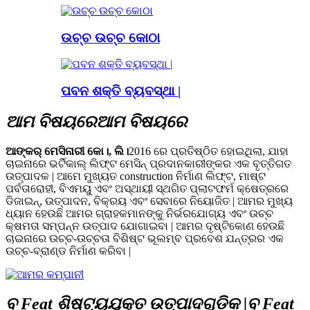
ଉଚ୍ଚ ଉଚ୍ଚ କୋଠା
ପବନ ଶକ୍ତି ବ୍ୟବସ୍ଥା |
ଆମ ବିଷୟରେ
ଆମ ବିଷୟରେ
ଆଙ୍କର୍ ମେସିନାରୀ କୋ।, ଲି।
2016 ରେ ପ୍ରତିଷ୍ଠିତ ହୋଇଥିଲା, ଯାହା
ଚାଇନାରେ ଭର୍ଟିକାଲ୍ ଲିଫ୍ଟ ମେସିନ୍ ପ୍ରଦାନକାରୀଙ୍କର ଏକ ବୃତ୍ତିଗତ
ଉତ୍ପାଦକ | ଆମେ ମୁଖ୍ୟତ construction ନିର୍ମାଣ ଲିଫ୍ଟ, ମାଷ୍ଟ
ପର୍ବତାରୋହୀ, ବିଏମୟୁ ଏବଂ ଅସ୍ଥାୟୀ ସ୍ଥଗିତ ପ୍ଲାଟଫର୍ମ କ୍ଷେତ୍ରରେ
ଡିଜାଇନ୍, ଉତ୍ପାଦନ, ବିକ୍ରୟ ଏବଂ ସେବାରେ ନିୟୋଜିତ | ଆମର ମୁଖ୍ୟ
ଧ୍ୟାନ ହେଉଛି ଆମର ଗ୍ରାହକମାନଙ୍କୁ ନିର୍ଭରଯୋଗ୍ୟ ଏବଂ ଉଚ୍ଚ
କ୍ଷମତା ସମ୍ପନ୍ନ ଉତ୍ପାଦ ଯୋଗାଇବା | ଆମର ଦୃଷ୍ଟିକୋଣ ହେଉଛି
ଚାଇନାରେ ଉଚ୍ଚ-ଉଚ୍ଚତା ବିଶିଷ୍ଟ ଭୂଲମ୍ବ ପ୍ରବେଶ ଯନ୍ତ୍ରର ଏକ
ଉଚ୍ଚ-ବ୍ରାଣ୍ଡ ନିର୍ମାଣ କରିବା |
ବ Feat ଶିଷ୍ଟ୍ୟଯୁକ୍ତ ଉତ୍ପାଦଗୁଡିକ |
ବ Feat