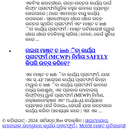
ଏକବିଂଶ ଶତାବ୍ଦୀରେ, ଉଚ୍ଚ-ଉଚ୍ଚତା କାର୍ଯ୍ୟ ପାଇଁ
ଲିଫ୍ଟ ପ୍ଲାଟଫର୍ମଗୁଡିକ ବହୁଳ ଭାବରେ ବ୍ୟବହୃତ
ହୋଇପାରେ | ଥରେ ଏକମାତ୍ର ବାୟୁ କାର୍ଯ୍ୟ
ଉପକରଣ - ସ୍କାଫୋଲ୍ଡ ଧୀରେ ଧୀରେ ଉଚ୍ଚ
ଉଚ୍ଚତା ସ୍ଥଗିତ ପ୍ଲାଟଫର୍ମ ଏବଂ ମାଷ୍ଟ ଚ imb
ିବା କାର୍ଯ୍ୟ ପ୍ଲାଟଫର୍ମ / ମାଷ୍ଟ ପର୍ବତାରୋହୀ ଦ୍ୱାରା
ଧୀରେ ଧୀରେ ବଦଳିବାକୁ ଲାଗିଲା | ତେବେ, କେଉଁ ସୁବିଧା
କରେ ...
ଚାଇନା ମାଷ୍ଟ ଚ imb ିବା କାର୍ଯ୍ୟ
ପ୍ଲାଟଫର୍ମ (MCWP) ନିର୍ମାତା SAFELY
କିପରି ଉତ୍ସ କରିବେ?
ଏକ ମାଷ୍ଟ ଚ imb ିବା କାର୍ଯ୍ୟ ପ୍ଲାଟଫର୍ମ, ଯାହା
ଏକ ସ୍ -ୟଂ ଆରୋହଣ କାର୍ଯ୍ୟ ପ୍ଲାଟଫର୍ମ କିମ୍ବା
ଟାୱାର ଚ imb ିବା କାର୍ଯ୍ୟ ପ୍ଲାଟଫର୍ମ ଭାବରେ
ମଧ୍ୟ ଜଣାଶୁଣା, ଏକ ପ୍ରକାର ମୋବାଇଲ୍
ଲିଫ୍ଟିଙ୍ଗ୍ ୱାର୍କ ପ୍ଲାଟଫର୍ମ (MEWP) ନିର୍ମାଣ,
ରକ୍ଷଣାବେକ୍ଷଣ ଏବଂ ଅନ୍ୟାନ୍ୟ କାର୍ଯ୍ୟରେ
ବ୍ୟବହାର ପାଇଁ ଡିଜାଇନ୍ ହୋଇଛି ଯାହା ଉଚ୍ଚତାରେ
କାର୍ଯ୍ୟ କରିବା ଆବଶ୍ୟକ କରେ | ଏହା ଏକ ...
© କପିରାଇଟ୍ - 2024: ସର୍ବସତ୍ତ୍ Res ସଂରକ୍ଷିତ |
ସାଇଟମ୍ୟାପ୍
,
ମୋବାଇଲ୍ ଉତ୍ତୋଳନ କାର୍ଯ୍ୟ ପ୍ଲାଟଫର୍ମ |
,
Mc650 ମାଷ୍ଟ ପର୍ବତାରୋହୀ