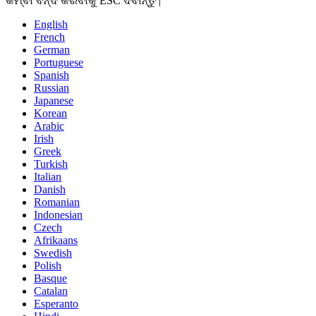
କିମ୍ବା ବନ୍ଦ କରିବାକୁ ESC ଦବାନ୍ତୁ |
English
French
German
Portuguese
Spanish
Russian
Japanese
Korean
Arabic
Irish
Greek
Turkish
Italian
Danish
Romanian
Indonesian
Czech
Afrikaans
Swedish
Polish
Basque
Catalan
Esperanto