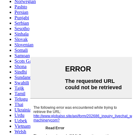
Norwegian
Pashto
Persian
Punjabi
Serbian
Sesotho
Sinhala
Slovak
Slovenian
Somali
Samoan
Scots Gaelic
Shona
Sindhi
Sundanese
Swahili
Tajik
Tamil
Telugu
Thai
Ukrainian
Urdu
Uzbek
Vietnamese
Welsh