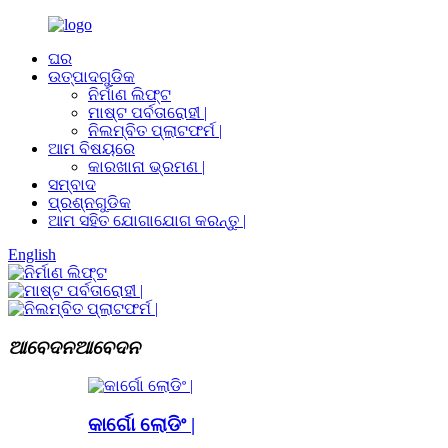
ଘର
ଉତ୍ପାଦଗୁଡିକ
ନିର୍ମାଣ ଲିଫ୍ଟ
ମାଷ୍ଟ ପର୍ବତାରୋହୀ |
ନିଲମ୍ବିତ ପ୍ଲାଟଫର୍ମ |
ଆମ ବିଷୟରେ
କାରଖାନା ଭ୍ରମଣ |
ସମ୍ବାଦ
ପ୍ରଶ୍ନଗୁଡିକ
ଆମ ସହିତ ଯୋଗାଯୋଗ କରନ୍ତୁ |
English
ଆବେଦନ
ଆବେଦନ
କାର୍ଗୋ ଲୋଡିଂ |