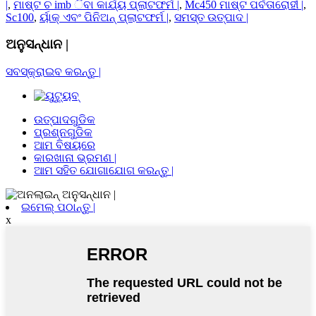
|
,
ମାଷ୍ଟ ଚ imb ିବା କାର୍ଯ୍ୟ ପ୍ଲାଟଫର୍ମ |
,
Mc450 ମାଷ୍ଟ ପର୍ବତାରୋହୀ |
,
Sc100
,
ର୍ୟାକ୍ ଏବଂ ପିନିଅନ୍ ପ୍ଲାଟଫର୍ମ |
,
ସମସ୍ତ ଉତ୍ପାଦ |
ଅନୁସନ୍ଧାନ |
ସବସ୍କ୍ରାଇବ କରନ୍ତୁ |
ଉତ୍ପାଦଗୁଡିକ
ପ୍ରଶ୍ନଗୁଡିକ
ଆମ ବିଷୟରେ
କାରଖାନା ଭ୍ରମଣ |
ଆମ ସହିତ ଯୋଗାଯୋଗ କରନ୍ତୁ |
ଇମେଲ୍ ପଠାନ୍ତୁ |
x