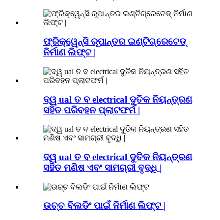
ଫ୍ରିକ୍ୱେନ୍ସି ରୂପାନ୍ତର ଇଣ୍ଟିଗ୍ରେଟେଡ୍
ନିର୍ମାଣ ଲିଫ୍ଟ |
ଦ୍ୱ ual ତ ବ electrical ଦୁତିକ ନିୟନ୍ତ୍ରଣ
ସହିତ ପରିବହନ ପ୍ଲାଟଫର୍ମ |
ଦ୍ୱ ual ତ ବ electrical ଦୁତିକ ନିୟନ୍ତ୍ରଣ
ସହିତ ମଣିଷ ଏବଂ ସାମଗ୍ରୀ ବୃଦ୍ଧି |
ଉଚ୍ଚ ବିଲଡିଂ ପାଇଁ ନିର୍ମାଣ ଲିଫ୍ଟ |