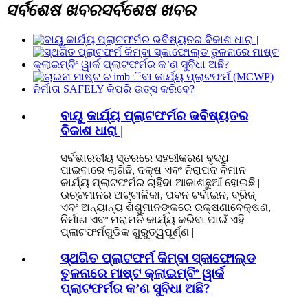
ସର୍ବଶେଷ ଖବର
ସର୍ବଶେଷ ଖବର
ବାୟୁ କାର୍ଯ୍ୟ ପ୍ଲାଟଫର୍ମର ଭବିଷ୍ୟତର
ବିକାଶ ଧାରା |
ସର୍ବଭାରତୀୟ ସ୍ତରରେ ସହରୀକରଣ ବୃଦ୍ଧି
ପାଇବାରେ ଲାଗିଛି, ଦକ୍ଷ ଏବଂ ନିରାପଦ ବିମାନ
କାର୍ଯ୍ୟ ପ୍ଲାଟଫର୍ମର ଚାହିଦା ଆକାଶଛୁଆଁ ହୋଇଛି |
ଉଚ୍ଚମାନର ଅଟ୍ଟାଳିକା, ପବନ ଟର୍ବାଇନ, ବ୍ରିଜ୍
ଏବଂ ଅନ୍ୟାନ୍ୟ ଶିଶୁମାନଙ୍କରେ ରକ୍ଷଣାବେକ୍ଷଣ,
ନିର୍ମାଣ ଏବଂ ମରାମତି କାର୍ଯ୍ୟ କରିବା ପାଇଁ ଏହି
ପ୍ଲାଟଫର୍ମଗୁଡିକ ଗୁରୁତ୍ୱପୂର୍ଣ୍ଣ |
ସ୍ଥଗିତ ପ୍ଲାଟଫର୍ମ କିମ୍ବା ସ୍କାଫୋଲ୍ଡ
ତୁଳନାରେ ମାଷ୍ଟ କ୍ଲାଇମ୍ବିଂ ୱାର୍କ
ପ୍ଲାଟଫର୍ମର କ’ଣ ସୁବିଧା ଅଛି?