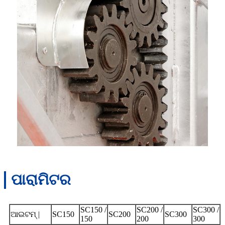
ପାରାମିଟର
SC150 /
SC200 /
SC300 /
ଆଇଟମ୍ |
SC150
SC200
SC300
150
200
300