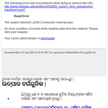
ତୁମର ବାର୍ତ୍ତା ଏଠାରେ ଲେଖ ଏବଂ ଆମକୁ ପଠାନ୍ତୁ |
ଉତ୍ପାଦ ବର୍ଗଗୁଡିକ |
ଡୁଆଲ୍ ଇଲେକ୍ଟ୍ରିକାଲ୍ କନ୍ ସହିତ ମଣିଷ