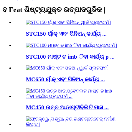
ବ Feat ଶିଷ୍ଟ୍ୟଯୁକ୍ତ ଉତ୍ପାଦଗୁଡିକ |
STC150 ର୍ୟାକ୍ ଏବଂ ପିନିଅନ୍ କାର୍ଯ୍ୟ ...
STC100 ମାଷ୍ଟ ଚ imb ିବା କାର୍ଯ୍ୟ p ...
MC650 ର୍ୟାକ୍ ଏବଂ ପିନିଅନ୍ କାର୍ଯ୍ୟ ...
MC450 ଉଚ୍ଚ ଆଡାପ୍ଟାବିଲିଟି ମାସ ...