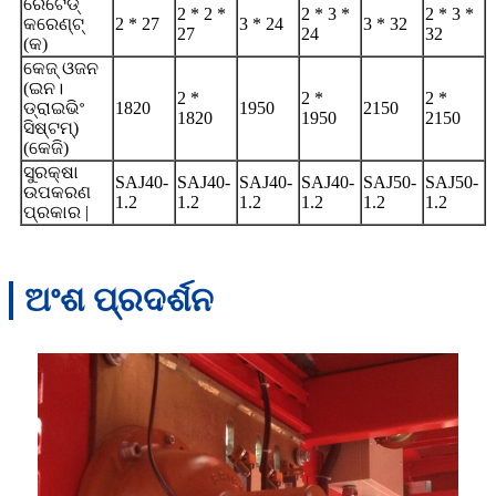
ରେଟେଡ୍
2 * 2 *
2 * 3 *
2 * 3 *
କରେଣ୍ଟ୍
2 * 27
3 * 24
3 * 32
27
24
32
(କ)
କେଜ୍ ଓଜନ
(ଇନ।
2 *
2 *
2 *
ଡ୍ରାଇଭିଂ
1820
1950
2150
1820
1950
2150
ସିଷ୍ଟମ୍)
(କେଜି)
ସୁରକ୍ଷା
SAJ40-
SAJ40-
SAJ40-
SAJ40-
SAJ50-
SAJ50-
ଉପକରଣ
1.2
1.2
1.2
1.2
1.2
1.2
ପ୍ରକାର |
ଅଂଶ ପ୍ରଦର୍ଶନ