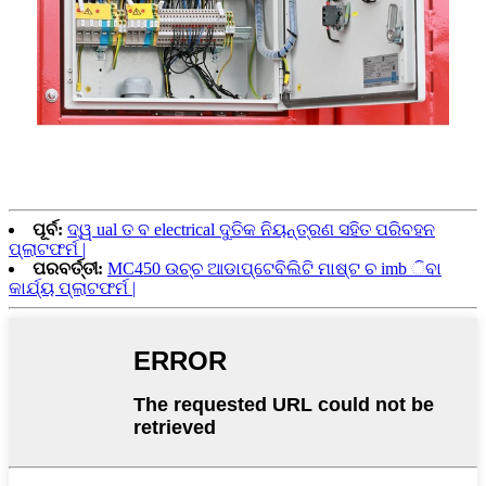
ପୂର୍ବ:
ଦ୍ୱ ual ତ ବ electrical ଦୁତିକ ନିୟନ୍ତ୍ରଣ ସହିତ ପରିବହନ
ପ୍ଲାଟଫର୍ମ |
ପରବର୍ତ୍ତୀ:
MC450 ଉଚ୍ଚ ଆଡାପ୍ଟେବିଲିଟି ମାଷ୍ଟ ଚ imb ିବା
କାର୍ଯ୍ୟ ପ୍ଲାଟଫର୍ମ |