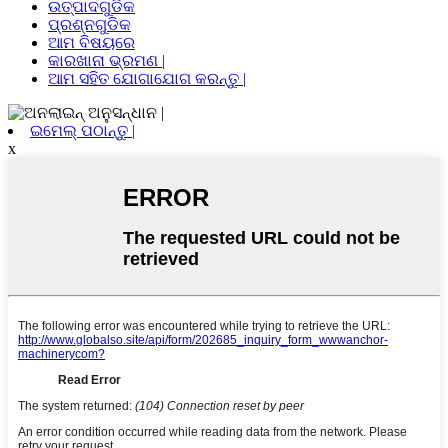
ଉତ୍ପାଦଗୁଡିକ
ପ୍ରଶ୍ନଗୁଡିକ
ଆମ ବିଷୟରେ
କାରଖାନା ଭ୍ରମଣ |
ଆମ ସହିତ ଯୋଗାଯୋଗ କରନ୍ତୁ |
ଇମେଲ୍ ପଠାନ୍ତୁ |
x