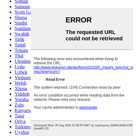
Somali
Samoan
Scots Gaelic
Shona
Sindhi
Sundanese
Swahili
Tajik
Tamil
Telugu
Thai
Ukrainian
Urdu
Uzbek
Vietnamese
Welsh
Xhosa
Yiddish
Yoruba
Zulu
Kinyarwanda
Tatar
Oriya
Turkmen
Uyghur