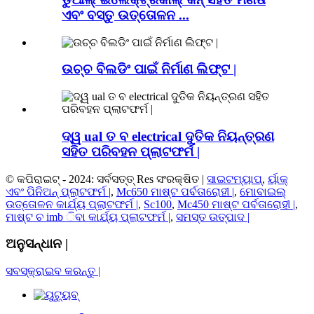
ଏବଂ ବସ୍ତୁ ଉତ୍ତୋଳନ ...
ଉଚ୍ଚ ବିଲଡିଂ ପାଇଁ ନିର୍ମାଣ ଲିଫ୍ଟ |
ଦ୍ୱ ual ତ ବ electrical ଦୁତିକ ନିୟନ୍ତ୍ରଣ
ସହିତ ପରିବହନ ପ୍ଲାଟଫର୍ମ |
© କପିରାଇଟ୍ - 2024: ସର୍ବସତ୍ତ୍ Res ସଂରକ୍ଷିତ |
ସାଇଟମ୍ୟାପ୍
,
ର୍ୟାକ୍
ଏବଂ ପିନିଅନ୍ ପ୍ଲାଟଫର୍ମ |
,
Mc650 ମାଷ୍ଟ ପର୍ବତାରୋହୀ |
,
ମୋବାଇଲ୍
ଉତ୍ତୋଳନ କାର୍ଯ୍ୟ ପ୍ଲାଟଫର୍ମ |
,
Sc100
,
Mc450 ମାଷ୍ଟ ପର୍ବତାରୋହୀ |
,
ମାଷ୍ଟ ଚ imb ିବା କାର୍ଯ୍ୟ ପ୍ଲାଟଫର୍ମ |
,
ସମସ୍ତ ଉତ୍ପାଦ |
ଅନୁସନ୍ଧାନ |
ସବସ୍କ୍ରାଇବ କରନ୍ତୁ |