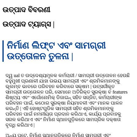
ଉତ୍ପାଦ ବିବରଣୀ
ଉତ୍ପାଦ ଟ୍ୟାଗ୍ସ |
ନିର୍ମାଣ ଲିଫ୍ଟ ଏବଂ ସାମଗ୍ରୀ
ଉତ୍ତୋଳନ ତୁଳନା |
ଦ୍ୱ ual ତ ଉଦ୍ଦେଶ୍ୟମୂଳକ କର୍ମଚାରୀ / ସାମଗ୍ରୀ ଉତ୍ତୋଳନ ହେଉଛି
ବହୁମୁଖୀ ପ୍ରଣାଳୀ ଯାହା ଉଭୟ ସାମଗ୍ରୀ ଏବଂ ଶ୍ରମିକମାନଙ୍କୁ
ଭୂଲମ୍ବ ଭାବରେ ପରିବହନ କରିବାରେ ସକ୍ଷମ | ଉତ୍ସର୍ଗୀକୃତ
ସାମଗ୍ରୀ ଉତ୍ତୋଳନ ପରି, ସେମାନେ ଅତିରିକ୍ତ ସୁରକ୍ଷା ବ features
ଶିଷ୍ଟ୍ୟ ଏବଂ ଏର୍ଗୋନୋମିକ୍ ଡିଜାଇନ୍ ସହିତ ସଜ୍ଜିତ, କର୍ମଚାରୀଙ୍କ
ପରିବହନ ପାଇଁ, କଠୋର ସୁରକ୍ଷା ନିୟମାବଳୀ ଏବଂ ମାନକ ପାଳନ
କରନ୍ତି | ଏହି ହୋଷ୍ଟଗୁଡିକ ସାମଗ୍ରୀ ସହିତ ଶ୍ରମିକମାନଙ୍କୁ
ପରିବହନ ପାଇଁ ନମନୀୟତା ପ୍ରଦାନ କରିଥାଏ, କାର୍ଯ୍ୟ ପ୍ରବାହକୁ
ସରଳ କରିଥାଏ ଏବଂ ନିର୍ମାଣ ସ୍ଥାନଗୁଡ଼ିକରେ ସାମଗ୍ରିକ ଦକ୍ଷତା
ବୃଦ୍ଧି କରିଥାଏ |
ଅନ୍ୟ ପଟେ, ନିର୍ମାଣ ସ୍ଥାନଗୁଡିକରେ ନିର୍ମାଣ ସାମଗ୍ରୀ ଏବଂ