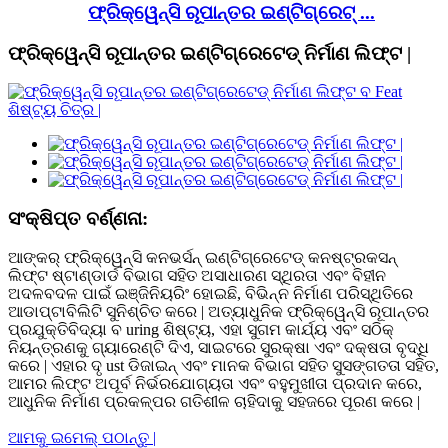
ଫ୍ରିକ୍ୱେନ୍ସି ରୂପାନ୍ତର ଇଣ୍ଟିଗ୍ରେଟ୍ ...
ଫ୍ରିକ୍ୱେନ୍ସି ରୂପାନ୍ତର ଇଣ୍ଟିଗ୍ରେଟେଡ୍ ନିର୍ମାଣ ଲିଫ୍ଟ |
ସଂକ୍ଷିପ୍ତ ବର୍ଣ୍ଣନା:
ଆଙ୍କର୍ ଫ୍ରିକ୍ୱେନ୍ସି କନଭର୍ସନ୍ ଇଣ୍ଟିଗ୍ରେଟେଡ୍ କନଷ୍ଟ୍ରକସନ୍
ଲିଫ୍ଟ ଷ୍ଟାଣ୍ଡାର୍ଡ ବିଭାଗ ସହିତ ଅସାଧାରଣ ସ୍ଥିରତା ଏବଂ ବିହୀନ
ଅଦଳବଦଳ ପାଇଁ ଇଞ୍ଜିନିୟରିଂ ହୋଇଛି, ବିଭିନ୍ନ ନିର୍ମାଣ ପରିସ୍ଥିତିରେ
ଆଡାପ୍ଟାବିଲିଟି ସୁନିଶ୍ଚିତ କରେ | ଅତ୍ୟାଧୁନିକ ଫ୍ରିକ୍ୱେନ୍ସି ରୂପାନ୍ତର
ପ୍ରଯୁକ୍ତିବିଦ୍ୟା ବ uring ଶିଷ୍ଟ୍ୟ, ଏହା ସୁଗମ କାର୍ଯ୍ୟ ଏବଂ ସଠିକ୍
ନିୟନ୍ତ୍ରଣକୁ ଗ୍ୟାରେଣ୍ଟି ଦିଏ, ସାଇଟରେ ସୁରକ୍ଷା ଏବଂ ଦକ୍ଷତା ବୃଦ୍ଧି
କରେ | ଏହାର ଦୃ ust ଡିଜାଇନ୍ ଏବଂ ମାନକ ବିଭାଗ ସହିତ ସୁସଙ୍ଗତତା ସହିତ,
ଆମର ଲିଫ୍ଟ ଅପୂର୍ବ ନିର୍ଭରଯୋଗ୍ୟତା ଏବଂ ବହୁମୁଖୀତା ପ୍ରଦାନ କରେ,
ଆଧୁନିକ ନିର୍ମାଣ ପ୍ରକଳ୍ପର ଗତିଶୀଳ ଚାହିଦାକୁ ସହଜରେ ପୂରଣ କରେ |
ଆମକୁ ଇମେଲ୍ ପଠାନ୍ତୁ |