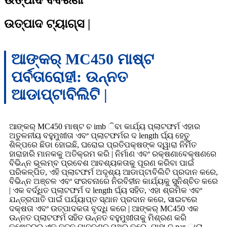
ଉତ୍ପାଦ ଟ୍ୟାଗ୍ସ |
ଆଙ୍କର୍ MC450 ମାଷ୍ଟ
ପର୍ବତାରୋହୀ: ଉନ୍ନତ
ଆଡାପ୍ଟାବିଲିଟି |
ଆଙ୍କର୍ MC450 ମାଷ୍ଟ ଚ imb ିବା କାର୍ଯ୍ୟ ପ୍ଲାଟଫର୍ମ ଏହାର
ଅତୁଳନୀୟ ବହୁମୁଖୀତା ଏବଂ ପ୍ଲାଟଫର୍ମର ଦ length ର୍ଘ୍ୟ ହେତୁ
ଶିଳ୍ପରେ ଛିଡା ହୋଇଛି, ଘରୋଇ ପ୍ରତିପକ୍ଷଙ୍କ ଦ୍ୱାରା ନିର୍ମିତ
ହାରାହାରି ମାନକକୁ ଅତିକ୍ରମ କରି | ନିର୍ମାଣ ଏବଂ ରକ୍ଷଣାବେକ୍ଷଣରେ
ବିଭିନ୍ନ ଭୂଲମ୍ବ ପ୍ରବେଶ ଆବଶ୍ୟକତାକୁ ପୂରଣ କରିବା ପାଇଁ
ପରିକଳ୍ପିତ, ଏହି ପ୍ଲାଟଫର୍ମ ଅଦୃଶ୍ୟ ଆଡାପ୍ଟାବିଲିଟି ପ୍ରଦାନ କରେ,
ବିଭିନ୍ନ ଅଞ୍ଚଳ ଏବଂ ସଂରଚନାରେ ନିରବିହୀନ କାର୍ଯ୍ୟକୁ ସୁନିଶ୍ଚିତ କରେ
| ଏକ ବର୍ଦ୍ଧିତ ପ୍ଲାଟଫର୍ମ ଦ length ର୍ଘ୍ୟ ସହିତ, ଏହା ଶ୍ରମିକ ଏବଂ
ଯନ୍ତ୍ରପାତି ପାଇଁ ପର୍ଯ୍ୟାପ୍ତ ସ୍ଥାନ ପ୍ରଦାନ କରେ, ସାଇଟରେ
ଦକ୍ଷତା ଏବଂ ଉତ୍ପାଦକତା ବୃଦ୍ଧି କରେ | ଆଙ୍କର୍ MC450 ଏକ
ଉନ୍ନତ ପ୍ଲାଟଫର୍ମ ସହିତ ଉନ୍ନତ ବହୁମୁଖୀତାକୁ ମିଶ୍ରଣ କରି
କ୍ଷେତ୍ରର ଏକ ନୂତନ ମାନଦଣ୍ଡ ସ୍ଥିର କରେ, ଯାହା ଦ୍ par ାରା