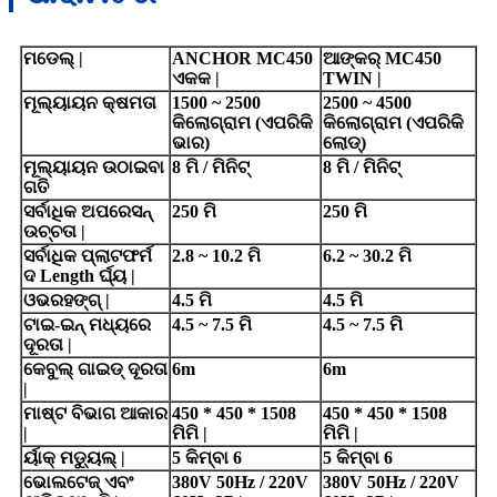
ମଡେଲ୍ |
ANCHOR MC450
ଆଙ୍କର୍ MC450
ଏକକ |
TWIN |
ମୂଲ୍ୟାୟନ କ୍ଷମତା
1500 ~ 2500
2500 ~ 4500
କିଲୋଗ୍ରାମ (ଏପରିକି
କିଲୋଗ୍ରାମ (ଏପରିକି
ଭାର)
ଲୋଡ୍)
ମୂଲ୍ୟାୟନ ଉଠାଇବା
8 ମି / ମିନିଟ୍
8 ମି / ମିନିଟ୍
ଗତି
ସର୍ବାଧିକ ଅପରେସନ୍
250 ମି
250 ମି
ଉଚ୍ଚତା |
ସର୍ବାଧିକ ପ୍ଲାଟଫର୍ମ
2.8 ~ 10.2 ମି
6.2 ~ 30.2 ମି
ଦ Length ର୍ଘ୍ୟ |
ଓଭରହଙ୍ଗ୍ |
4.5 ମି
4.5 ମି
ଟାଇ-ଇନ୍ ମଧ୍ୟରେ
4.5 ~ 7.5 ମି
4.5 ~ 7.5 ମି
ଦୂରତା |
କେବୁଲ୍ ଗାଇଡ୍ ଦୂରତା
6m
6m
|
ମାଷ୍ଟ ବିଭାଗ ଆକାର
450 * 450 * 1508
450 * 450 * 1508
|
ମିମି |
ମିମି |
ର୍ୟାକ୍ ମଡ୍ୟୁଲ୍ |
5 କିମ୍ବା 6
5 କିମ୍ବା 6
ଭୋଲଟେଜ୍ ଏବଂ
380V 50Hz / 220V
380V 50Hz / 220V