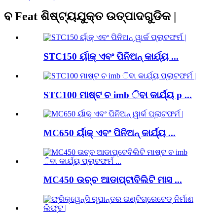
ବ Feat ଶିଷ୍ଟ୍ୟଯୁକ୍ତ ଉତ୍ପାଦଗୁଡିକ |
STC150 ର୍ୟାକ୍ ଏବଂ ପିନିଅନ୍ କାର୍ଯ୍ୟ ...
STC100 ମାଷ୍ଟ ଚ imb ିବା କାର୍ଯ୍ୟ p ...
MC650 ର୍ୟାକ୍ ଏବଂ ପିନିଅନ୍ କାର୍ଯ୍ୟ ...
MC450 ଉଚ୍ଚ ଆଡାପ୍ଟାବିଲିଟି ମାସ ...