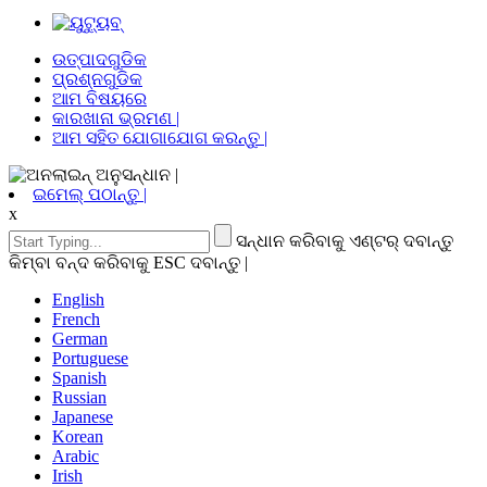
ଉତ୍ପାଦଗୁଡିକ
ପ୍ରଶ୍ନଗୁଡିକ
ଆମ ବିଷୟରେ
କାରଖାନା ଭ୍ରମଣ |
ଆମ ସହିତ ଯୋଗାଯୋଗ କରନ୍ତୁ |
ଇମେଲ୍ ପଠାନ୍ତୁ |
x
ସନ୍ଧାନ କରିବାକୁ ଏଣ୍ଟର୍ ଦବାନ୍ତୁ
କିମ୍ବା ବନ୍ଦ କରିବାକୁ ESC ଦବାନ୍ତୁ |
English
French
German
Portuguese
Spanish
Russian
Japanese
Korean
Arabic
Irish