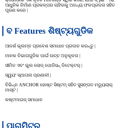
ଆଧୁନିକ ନିର୍ମାଣ ପ୍ରକଳ୍ପର ଚାହିଦାକୁ ଅନନ୍ୟ ଫଳପ୍ରଦତା ସହିତ
ପୂରଣ କରେ |
ବ Features ଶିଷ୍ଟ୍ୟଗୁଡିକ
ଆଦର୍ଶ ଭୂଲମ୍ବ ପ୍ରବେଶ ସମାଧାନ ପ୍ରଦାନ କରନ୍ତୁ |
ମାନକ ବିଭାଗଗୁଡିକ ପାଇଁ ଉଚ୍ଚ ଅନୁକୂଳତା |
ସୀମିତ ଏବଂ ଭୁଲ ଲୋଡ୍ ପୋଜିସନ୍ ଡିଟେକ୍ଟର୍ |
ସ୍ୱୟଂ ସ୍ଥାପନା ପ୍ରଣାଳୀ |
ବିଭିନ୍ନ ANCHOR ହୋଷ୍ଟ ସିଷ୍ଟମ୍ ସହିତ ସୁସଙ୍ଗତ ମଡ୍ୟୁଲାର୍
ମାସ୍ଟ |
କଷ୍ଟମାଇଜ୍ ସମାଧାନ
ପାରାମିଟର