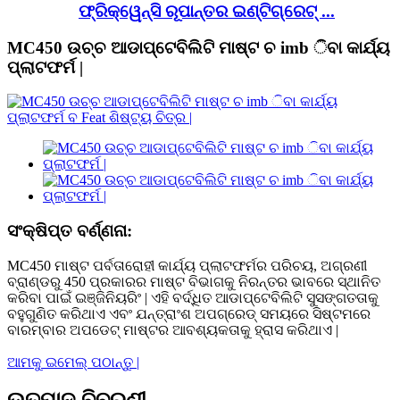
ଫ୍ରିକ୍ୱେନ୍ସି ରୂପାନ୍ତର ଇଣ୍ଟିଗ୍ରେଟ୍ ...
MC450 ଉଚ୍ଚ ଆଡାପ୍ଟେବିଲିଟି ମାଷ୍ଟ ଚ imb ିବା କାର୍ଯ୍ୟ
ପ୍ଲାଟଫର୍ମ |
ସଂକ୍ଷିପ୍ତ ବର୍ଣ୍ଣନା:
MC450 ମାଷ୍ଟ ପର୍ବତାରୋହୀ କାର୍ଯ୍ୟ ପ୍ଲାଟଫର୍ମର ପରିଚୟ, ଅଗ୍ରଣୀ
ବ୍ରାଣ୍ଡରୁ 450 ପ୍ରକାରର ମାଷ୍ଟ ବିଭାଗକୁ ନିରନ୍ତର ଭାବରେ ସ୍ଥାନିତ
କରିବା ପାଇଁ ଇଞ୍ଜିନିୟରିଂ | ଏହି ବର୍ଦ୍ଧିତ ଆଡାପ୍ଟେବିଲିଟି ସୁସଙ୍ଗତତାକୁ
ବହୁଗୁଣିତ କରିଥାଏ ଏବଂ ଯନ୍ତ୍ରାଂଶ ଅପଗ୍ରେଡ୍ ସମୟରେ ସିଷ୍ଟମରେ
ବାରମ୍ବାର ଅପଡେଟ୍ ମାଷ୍ଟର ଆବଶ୍ୟକତାକୁ ହ୍ରାସ କରିଥାଏ |
ଆମକୁ ଇମେଲ୍ ପଠାନ୍ତୁ |
ଉତ୍ପାଦ ବିବରଣୀ