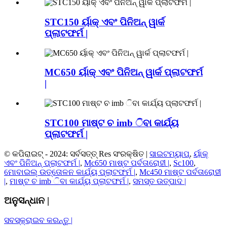
STC150 ର୍ୟାକ୍ ଏବଂ ପିନିଅନ୍ ୱାର୍କ
ପ୍ଲାଟଫର୍ମ |
MC650 ର୍ୟାକ୍ ଏବଂ ପିନିଅନ୍ ୱାର୍କ ପ୍ଲାଟଫର୍ମ
|
STC100 ମାଷ୍ଟ ଚ imb ିବା କାର୍ଯ୍ୟ
ପ୍ଲାଟଫର୍ମ |
© କପିରାଇଟ୍ - 2024: ସର୍ବସତ୍ତ୍ Res ସଂରକ୍ଷିତ |
ସାଇଟମ୍ୟାପ୍
,
ର୍ୟାକ୍
ଏବଂ ପିନିଅନ୍ ପ୍ଲାଟଫର୍ମ |
,
Mc650 ମାଷ୍ଟ ପର୍ବତାରୋହୀ |
,
Sc100
,
ମୋବାଇଲ୍ ଉତ୍ତୋଳନ କାର୍ଯ୍ୟ ପ୍ଲାଟଫର୍ମ |
,
Mc450 ମାଷ୍ଟ ପର୍ବତାରୋହୀ
|
,
ମାଷ୍ଟ ଚ imb ିବା କାର୍ଯ୍ୟ ପ୍ଲାଟଫର୍ମ |
,
ସମସ୍ତ ଉତ୍ପାଦ |
ଅନୁସନ୍ଧାନ |
ସବସ୍କ୍ରାଇବ କରନ୍ତୁ |