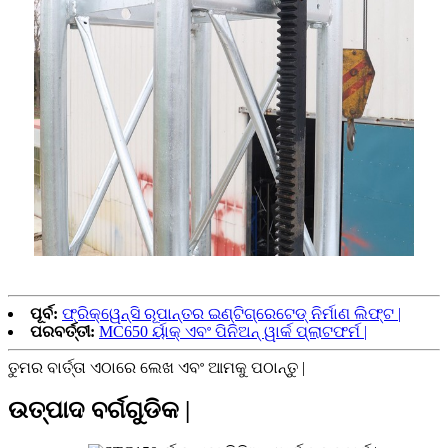
ପୂର୍ବ:
ଫ୍ରିକ୍ୱେନ୍ସି ରୂପାନ୍ତର ଇଣ୍ଟିଗ୍ରେଟେଡ୍ ନିର୍ମାଣ ଲିଫ୍ଟ |
ପରବର୍ତ୍ତୀ:
MC650 ର୍ୟାକ୍ ଏବଂ ପିନିଅନ୍ ୱାର୍କ ପ୍ଲାଟଫର୍ମ |
ତୁମର ବାର୍ତ୍ତା ଏଠାରେ ଲେଖ ଏବଂ ଆମକୁ ପଠାନ୍ତୁ |
ଉତ୍ପାଦ ବର୍ଗଗୁଡିକ |