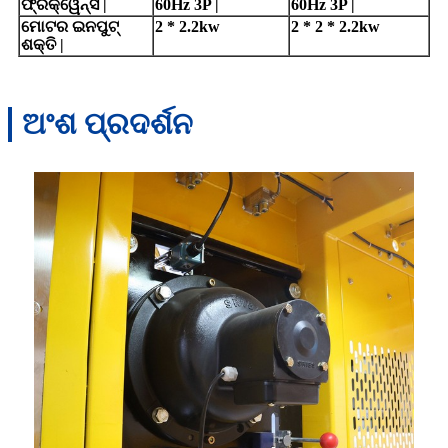
ଫ୍ରିକ୍ୱେନ୍ସି |
60Hz 3P |
60Hz 3P |
ମୋଟର ଇନପୁଟ୍
2 * 2.2kw
2 * 2 * 2.2kw
ଶକ୍ତି |
ଅଂଶ ପ୍ରଦର୍ଶନ