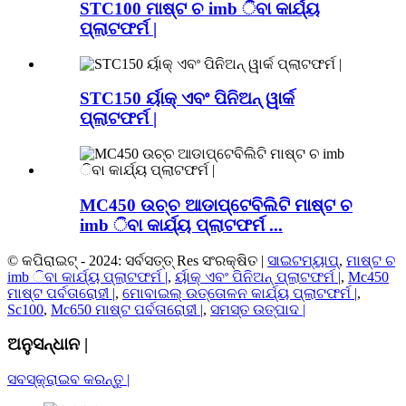
STC100 ମାଷ୍ଟ ଚ imb ିବା କାର୍ଯ୍ୟ
ପ୍ଲାଟଫର୍ମ |
STC150 ର୍ୟାକ୍ ଏବଂ ପିନିଅନ୍ ୱାର୍କ
ପ୍ଲାଟଫର୍ମ |
MC450 ଉଚ୍ଚ ଆଡାପ୍ଟେବିଲିଟି ମାଷ୍ଟ ଚ
imb ିବା କାର୍ଯ୍ୟ ପ୍ଲାଟଫର୍ମ ...
© କପିରାଇଟ୍ - 2024: ସର୍ବସତ୍ତ୍ Res ସଂରକ୍ଷିତ |
ସାଇଟମ୍ୟାପ୍
,
ମାଷ୍ଟ ଚ
imb ିବା କାର୍ଯ୍ୟ ପ୍ଲାଟଫର୍ମ |
,
ର୍ୟାକ୍ ଏବଂ ପିନିଅନ୍ ପ୍ଲାଟଫର୍ମ |
,
Mc450
ମାଷ୍ଟ ପର୍ବତାରୋହୀ |
,
ମୋବାଇଲ୍ ଉତ୍ତୋଳନ କାର୍ଯ୍ୟ ପ୍ଲାଟଫର୍ମ |
,
Sc100
,
Mc650 ମାଷ୍ଟ ପର୍ବତାରୋହୀ |
,
ସମସ୍ତ ଉତ୍ପାଦ |
ଅନୁସନ୍ଧାନ |
ସବସ୍କ୍ରାଇବ କରନ୍ତୁ |