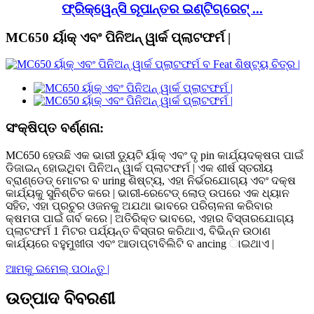
ଫ୍ରିକ୍ୱେନ୍ସି ରୂପାନ୍ତର ଇଣ୍ଟିଗ୍ରେଟ୍ ...
MC650 ର୍ୟାକ୍ ଏବଂ ପିନିଅନ୍ ୱାର୍କ ପ୍ଲାଟଫର୍ମ |
ସଂକ୍ଷିପ୍ତ ବର୍ଣ୍ଣନା:
MC650 ହେଉଛି ଏକ ଭାରୀ ଡ୍ୟୁଟି ର୍ୟାକ୍ ଏବଂ ଦୃ pin କାର୍ଯ୍ୟଦକ୍ଷତା ପାଇଁ
ଡିଜାଇନ୍ ହୋଇଥିବା ପିନିଅନ୍ ୱାର୍କ ପ୍ଲାଟଫର୍ମ | ଏକ ଶୀର୍ଷ ସ୍ତରୀୟ
ବ୍ରାଣ୍ଡେଡ୍ ମୋଟର ବ uring ଶିଷ୍ଟ୍ୟ, ଏହା ନିର୍ଭରଯୋଗ୍ୟ ଏବଂ ଦକ୍ଷ
କାର୍ଯ୍ୟକୁ ସୁନିଶ୍ଚିତ କରେ | ଭାରୀ-ରେଟେଡ୍ ଲୋଡ୍ ଉପରେ ଏକ ଧ୍ୟାନ
ସହିତ, ଏହା ପ୍ରଚୁର ଓଜନକୁ ଅଯଥା ଭାବରେ ପରିଚାଳନା କରିବାର
କ୍ଷମତା ପାଇଁ ଗର୍ବ କରେ | ଅତିରିକ୍ତ ଭାବରେ, ଏହାର ବିସ୍ତାରଯୋଗ୍ୟ
ପ୍ଲାଟଫର୍ମ 1 ମିଟର ପର୍ଯ୍ୟନ୍ତ ବିସ୍ତାର କରିଥାଏ, ବିଭିନ୍ନ ଉଠାଣ
କାର୍ଯ୍ୟରେ ବହୁମୁଖୀତା ଏବଂ ଆଡାପ୍ଟାବିଲିଟି ବ ancing ାଇଥାଏ |
ଆମକୁ ଇମେଲ୍ ପଠାନ୍ତୁ |
ଉତ୍ପାଦ ବିବରଣୀ