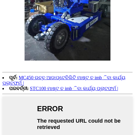
ପୂର୍ବ:
MC450 ଉଚ୍ଚ ଆଡାପ୍ଟେବିଲିଟି ମାଷ୍ଟ ଚ imb ିବା କାର୍ଯ୍ୟ
ପ୍ଲାଟଫର୍ମ |
ପରବର୍ତ୍ତୀ:
STC100 ମାଷ୍ଟ ଚ imb ିବା କାର୍ଯ୍ୟ ପ୍ଲାଟଫର୍ମ |