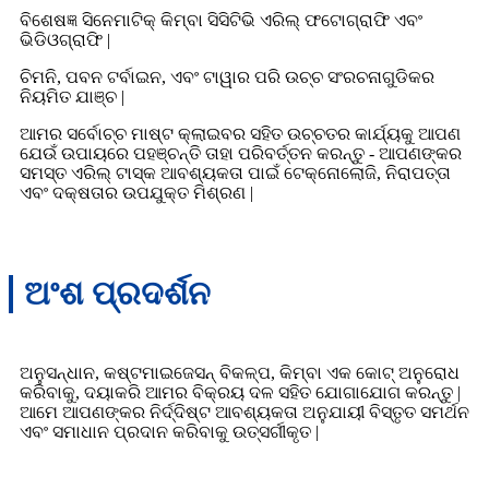
ବିଶେଷଜ୍ଞ ସିନେମାଟିକ୍ କିମ୍ବା ସିସିଟିଭି ଏରିଲ୍ ଫଟୋଗ୍ରାଫି ଏବଂ
ଭିଡିଓଗ୍ରାଫି |
ଚିମନି, ପବନ ଟର୍ବାଇନ, ଏବଂ ଟାୱାର ପରି ଉଚ୍ଚ ସଂରଚନାଗୁଡିକର
ନିୟମିତ ଯାଞ୍ଚ |
ଆମର ସର୍ବୋଚ୍ଚ ମାଷ୍ଟ କ୍ଲାଇବର ସହିତ ଉଚ୍ଚତର କାର୍ଯ୍ୟକୁ ଆପଣ
ଯେଉଁ ଉପାୟରେ ପହଞ୍ଚନ୍ତି ତାହା ପରିବର୍ତ୍ତନ କରନ୍ତୁ - ଆପଣଙ୍କର
ସମସ୍ତ ଏରିଲ୍ ଟାସ୍କ ଆବଶ୍ୟକତା ପାଇଁ ଟେକ୍ନୋଲୋଜି, ନିରାପତ୍ତା
ଏବଂ ଦକ୍ଷତାର ଉପଯୁକ୍ତ ମିଶ୍ରଣ |
ଅଂଶ ପ୍ରଦର୍ଶନ
ଅନୁସନ୍ଧାନ, କଷ୍ଟମାଇଜେସନ୍ ବିକଳ୍ପ, କିମ୍ବା ଏକ କୋଟ୍ ଅନୁରୋଧ
କରିବାକୁ, ଦୟାକରି ଆମର ବିକ୍ରୟ ଦଳ ସହିତ ଯୋଗାଯୋଗ କରନ୍ତୁ |
ଆମେ ଆପଣଙ୍କର ନିର୍ଦ୍ଦିଷ୍ଟ ଆବଶ୍ୟକତା ଅନୁଯାୟୀ ବିସ୍ତୃତ ସମର୍ଥନ
ଏବଂ ସମାଧାନ ପ୍ରଦାନ କରିବାକୁ ଉତ୍ସର୍ଗୀକୃତ |