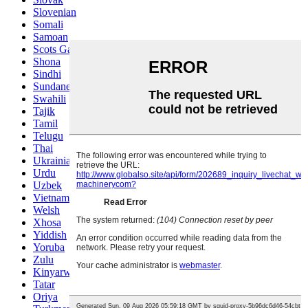
Slovenian
Somali
Samoan
Scots Gaelic
Shona
Sindhi
Sundanese
Swahili
Tajik
Tamil
Telugu
Thai
Ukrainian
Urdu
Uzbek
Vietnamese
Welsh
Xhosa
Yiddish
Yoruba
Zulu
Kinyarwanda
Tatar
Oriya