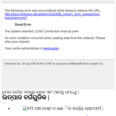
ତୁମର ବାର୍ତ୍ତା ଏଠାରେ ଲେଖ ଏବଂ ଆମକୁ ପଠାନ୍ତୁ |
ଉତ୍ପାଦ ବର୍ଗଗୁଡିକ |