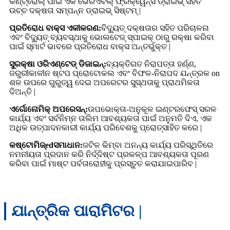
କଣ୍ଟ୍ରୋଲ୍ ପାଇଁ ଏକ ଭେରିଏବଲ୍ ଫ୍ରିକ୍ୱେନ୍ସି ଡ୍ରାଇଭ୍ ସହିତ
ଉଚ୍ଚ ଦକ୍ଷତା ସମ୍ପନ୍ନ ଡ୍ରାଇଭ୍ ସିଷ୍ଟମ୍ |
ପ୍ରତିରୋଧ ବାକ୍ସ ଏକୀକରଣ:
ବିଦ୍ୟୁତ୍ ଦକ୍ଷତାର ସହିତ ପରିଚାଳନା
ଏବଂ ବିଦ୍ୟୁତ୍ ବ୍ୟବସ୍ଥାକୁ ଭୋଲଟେଜ୍ ସ୍ପାଇକ୍ ଠାରୁ ରକ୍ଷା କରିବା
ପାଇଁ ସ୍ମାର୍ଟ ଭାବରେ ପ୍ରତିରୋଧ ବାକ୍ସ ଅନ୍ତର୍ଭୁକ୍ତ |
ସୁରକ୍ଷା ଓରିଏଣ୍ଟେଡ୍ ଡିଜାଇନ୍:
ବ୍ୟକ୍ତିଗତ ନିରାପତ୍ତା ହର୍ଣ୍ଣ,
ଜରୁରୀକାଳୀନ ଷ୍ଟପ ପ୍ରୋଟୋକଲ ଏବଂ ବିଫଳ-ନିରାପଦ ଯନ୍ତ୍ରକ on
ଶଳ ଉପରେ ଗୁରୁତ୍ୱ ଦେଇ ଅପରେଟର ସୁସ୍ଥତାକୁ ପ୍ରାଥମିକତା
ଦିଅନ୍ତି |
ଏର୍ଗୋନୋମିକ୍ ଅପରେସନ୍:
ଉପଭୋକ୍ତା-ଅନୁକୂଳ ଇଣ୍ଟରଫେସ୍ ସରଳ
କାର୍ଯ୍ୟ ଏବଂ ସର୍ବନିମ୍ନ ତାଲିମ ଆବଶ୍ୟକତା ପାଇଁ ଅନୁମତି ଦିଏ, ଏକ
ଅଧିକ ଉତ୍ପାଦନକାରୀ କାର୍ଯ୍ୟ ପରିବେଶକୁ ପ୍ରୋତ୍ସାହିତ କରେ |
କଷ୍ଟୋମିଜ୍
ed
ସମାଧାନ:
ଜଟିଳ କିମ୍ବା ଅନନ୍ୟ କାର୍ଯ୍ୟ ପରିସ୍ଥିତିରେ
ନମନୀୟତା ପ୍ରଦାନ କରି ନିର୍ଦ୍ଦିଷ୍ଟ ପ୍ରକଳ୍ପ ଆବଶ୍ୟକତା ପୂରଣ
କରିବା ପାଇଁ ମାଷ୍ଟ ପର୍ବତାରୋହୀକୁ ପ୍ରସ୍ତୁତ କରାଯାଇପାରିବ |
ଯାନ୍ତ୍ରିକ ପାରାମିଟର |