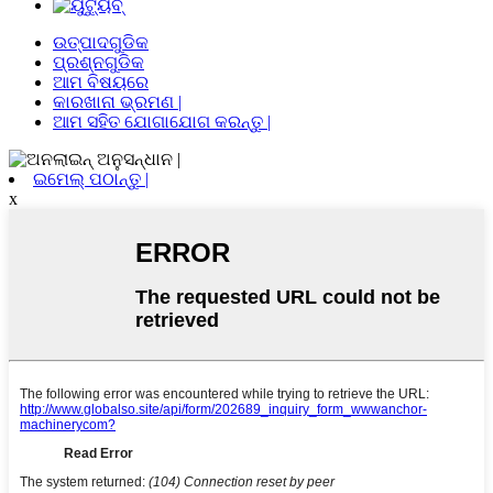
ଉତ୍ପାଦଗୁଡିକ
ପ୍ରଶ୍ନଗୁଡିକ
ଆମ ବିଷୟରେ
କାରଖାନା ଭ୍ରମଣ |
ଆମ ସହିତ ଯୋଗାଯୋଗ କରନ୍ତୁ |
ଇମେଲ୍ ପଠାନ୍ତୁ |
x