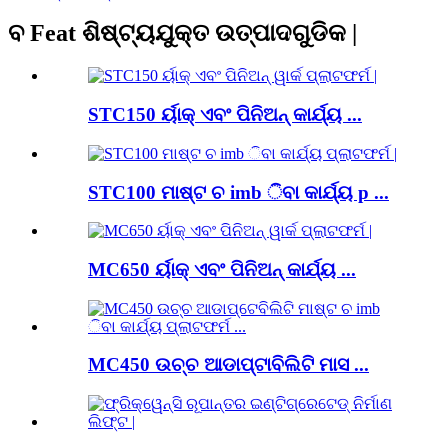
ବ Feat ଶିଷ୍ଟ୍ୟଯୁକ୍ତ ଉତ୍ପାଦଗୁଡିକ |
STC150 ର୍ୟାକ୍ ଏବଂ ପିନିଅନ୍ କାର୍ଯ୍ୟ ...
STC100 ମାଷ୍ଟ ଚ imb ିବା କାର୍ଯ୍ୟ p ...
MC650 ର୍ୟାକ୍ ଏବଂ ପିନିଅନ୍ କାର୍ଯ୍ୟ ...
MC450 ଉଚ୍ଚ ଆଡାପ୍ଟାବିଲିଟି ମାସ ...