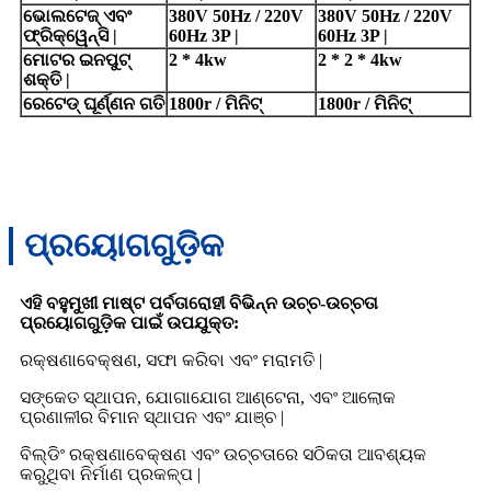
ଭୋଲଟେଜ୍ ଏବଂ
380V 50Hz / 220V
380V 50Hz / 220V
ଫ୍ରିକ୍ୱେନ୍ସି |
60Hz 3P |
60Hz 3P |
ମୋଟର ଇନପୁଟ୍
2 * 4kw
2 * 2 * 4kw
ଶକ୍ତି |
ରେଟେଡ୍ ଘୂର୍ଣ୍ଣନ ଗତି
1800r / ମିନିଟ୍
1800r / ମିନିଟ୍
ପ୍ରୟୋଗଗୁଡ଼ିକ
ଏହି ବହୁମୁଖୀ ମାଷ୍ଟ ପର୍ବତାରୋହୀ ବିଭିନ୍ନ ଉଚ୍ଚ-ଉଚ୍ଚତା
ପ୍ରୟୋଗଗୁଡ଼ିକ ପାଇଁ ଉପଯୁକ୍ତ:
ରକ୍ଷଣାବେକ୍ଷଣ, ସଫା କରିବା ଏବଂ ମରାମତି |
ସଙ୍କେତ ସ୍ଥାପନ, ​​ଯୋଗାଯୋଗ ଆଣ୍ଟେନା, ଏବଂ ଆଲୋକ
ପ୍ରଣାଳୀର ବିମାନ ସ୍ଥାପନ ଏବଂ ଯାଞ୍ଚ |
ବିଲ୍ଡିଂ ରକ୍ଷଣାବେକ୍ଷଣ ଏବଂ ଉଚ୍ଚତାରେ ସଠିକତା ଆବଶ୍ୟକ
କରୁଥିବା ନିର୍ମାଣ ପ୍ରକଳ୍ପ |