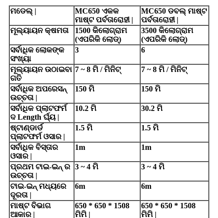
ମଡେଲ୍ |
MC650 ଏକକ
MC650 ଡବଲ୍ ମାଷ୍ଟ
ମାଷ୍ଟ ପର୍ବତାରୋହୀ |
ପର୍ବତାରୋହୀ |
ମୂଲ୍ୟାୟନ କ୍ଷମତା
1500 କିଲୋଗ୍ରାମ
3500 କିଲୋଗ୍ରାମ
(ଏପରିକି ଲୋଡ୍)
(ଏପରିକି ଲୋଡ୍)
ସର୍ବାଧିକ ଲୋକଙ୍କ
3
6
ସଂଖ୍ୟା
ମୂଲ୍ୟାୟନ ଉଠାଇବା
7 ~ 8 ମି / ମିନିଟ୍
7 ~ 8 ମି / ମିନିଟ୍
ଗତି
ସର୍ବାଧିକ ଅପରେସନ୍
150 ମି
150 ମି
ଉଚ୍ଚତା |
ସର୍ବାଧିକ ପ୍ଲାଟଫର୍ମ
10.2 ମି
30.2 ମି
ଦ Length ର୍ଘ୍ୟ |
ଷ୍ଟାଣ୍ଡାର୍ଡ
1.5 ମି
1.5 ମି
ପ୍ଲାଟଫର୍ମ ଓସାର |
ସର୍ବାଧିକ ବିସ୍ତାର
1m
1m
ଓସାର |
ପ୍ରଥମ ଟାଇ-ଇନ୍ ର
3 ~ 4 ମି
3 ~ 4 ମି
ଉଚ୍ଚତା |
ଟାଇ-ଇନ୍ ମଧ୍ୟରେ
6m
6m
ଦୂରତା |
ମାଷ୍ଟ ବିଭାଗ
650 * 650 * 1508
650 * 650 * 1508
ଆକାର |
ମିମି |
ମିମି |